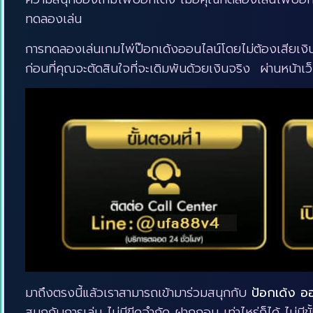
ทดลองเล่น
การทดลองเล่นเกมไพ่ป๊อกเด้งออนไลน์โดยไม่ต้องเสียเงินฝ
ก่อนที่คุณจะตัดสินใจที่จะเดิมพันด้วยเงินจริง ผ่านหน้าเ
มาถึงตรงนี้แล้วเราสามารถเข้ามาร่วมสนุกกับ
ป้อกเด้ง อ
สนุกกับการเล่น ไม่มีขีดจำกัด ฝากถอน เท่าไหร่ก็ได้ ไม่ม