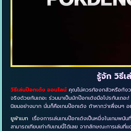
รู้จัก วิธ
วิธีเล่นป๊อกเด้ง ออนไลน์
คุณไม่ควรท้องกลัวหรือกังวลเ
จริงด้วยกันเถอะ ร่วมมาเป็นนักป๊อกเด้งมือโปรกันเถอะ
นิยมอย่างมาก นั่นก็คือเกมป๊อกเด้ง ถ้าหากว่าเพื่อนๆ อยาก
ยูฟ่าเบท
เรื่องการเล่นเกมป๊อกเด้งเป็นหนึ่งในเกมพนัน
สามารถเทียบเท่ากับเกมนี้ได้เลย จากลักษณะการเล่นที