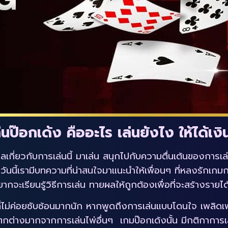
ีเล่นป๊อกเด้ง คืออะไร เล่นยังไง ให้ได้เงิ
กี่ยวกับการเล่นนี้ มาเล่น สนุกไปกับความตื่นเต้นของการเล
!
วันนี้เรามีบทความที่น่าสนใจมาแนะนำให้เพื่อนๆ ที่หลงรักเกม
จะเรียนรู้วิธีการเล่น ทายผลให้ถูกต้องเพื่อที่จะสร้างรายได้ให้
ที่ไม่ค่อยซับซ้อนมากนัก หากพูดถึงการเล่นแบบโดนใจ เพลิดเพ
่แตกต่างมากจากการเล่นไพ่อื่นๆ
เกมป๊อกเด้งนั้น มีกติกาการเ