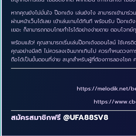
หากคุณยังไม่มั่นใจ ป๊อกเด้ง เล่นยังไง สามารถเข้ามาร่ว
ผ่านหน้าเว็บได้เลย เข้าเล่นเกมได้ทันที พร้อมรับ ป๊อกเด
เยอะ ก็สามารถกอบโกยกำไรได้อย่างง่ายดาย ตอบโจทย์ท
พร้อมแล้ว! คุณสามารถเริ่มเล่นป๊อกเด้งออนไลน์ ใช้เครด
คุณอย่างมีสติ ไม่ควรลงเงินมากเกินไป ควรกำหนดวงการเงิน
ถือได้เป็นขั้นตอนที่ง่าย สนุกสำหรับผู้ที่ต้องการลองโชค
https://melodik.net/
https://www.cb
สมัครสมาชิกฟรี
@UFA88SV8