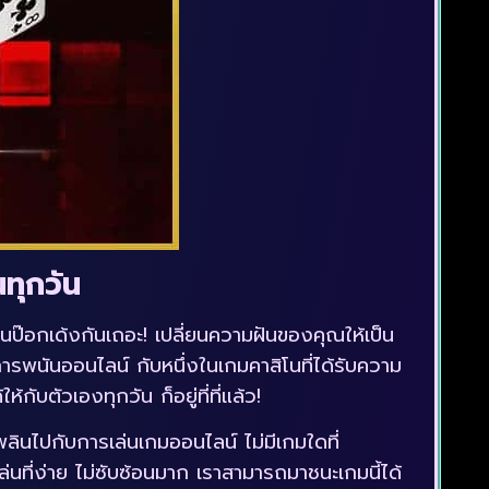
นทุกวัน
่นป๊อกเด้งกันเถอะ!
เปลี่ยนความฝันของคุณให้เป็น
การพนันออนไลน์ กับหนึ่งในเกมคาสิโนที่ได้รับความ
กับตัวเองทุกวัน ก็อยู่ที่ที่แล้ว!
ลินไปกับการเล่นเกมออนไลน์ ไม่มีเกมใดที่
ล่นที่ง่าย ไม่ซับซ้อนมาก เราสามารถมาชนะเกมนี้ได้