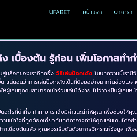
UFABET
หน้าแรก
บาคาร่า
ด้ง เบื้องต้น รู้ก่อน เพิ่มโอกาสทำก
ับสู่บล็อกของเราอีกครั้ง
วิธีเล่นป๊อกเด้ง
ในบทความนี้เรามีวิธ
ึ้น
แน่นอนว่าการเล่นป๊อกเด้งเป็นที่นิยมอย่างมากในช่วงเวลา
ำให้ผู้เล่นทุกคนสามารถเข้าร่วมเล่นได้ง่าย ไม่ว่าจะเป็นผู้เล่นห
็นอะไรที่น่าทึ่ง ท้าทาย เราจึงมีคำแนะนำให้คุณ เพื่อช่วยให
วามเข้าใจที่ถูกต้องเกี่ยวกับกติกาอาจทำให้คุณเล่นเกมได้อย่
กกติกาเบื้องต้นแล้ว คุณควรเริ่มต้นด้วยการวิเคราะห์ข้อมูล เ