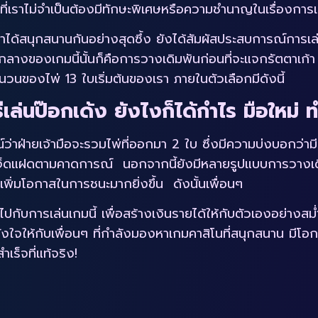
ดยที่เราไม่จำเป็นต้องมีทักษะพิเศษหรือความชำนาญในเรื่องการเ
้เราได้สนุกสนานกันอย่างสุดซึ้ง ยังได้สัมผัสประสบการณ์กา
์กลางของเกมนี้นั้นก็คือการวางเดิมพันก่อนที่จะแจกรัตตาเก้า เ
จำนวนของไพ่ 13 ใบเริ่มต้นของเรา ภายในตัวเลือกมีดังนี้
เล่นป๊อกเด้ง ยังไงก็ได้กำไร มือใหม่ 
าฝ่ายเจ้ามือจะรวมไพ่ที่ออกมา 2 ใบ ซึ่งมีความบ่งบอกว่ามี
ไพ่เจ็ดแฝดตามคาดการณ์
นอกจากนี้ยังมีหลายรูปแบบการวางเดิมพ
เพิ่มโอกาสในการชนะมากยิ่งขึ้น
ดังนั้นเพื่อนๆ
ปกับการเล่นเกมนี้ เพื่อสร้างเงินรายได้ให้กับตัวเองอย่างสม
ลังใจให้กับเพื่อนๆ ที่กำลังมองหาเกมคาสิโนที่สนุกสนาน มีโ
เร็จที่แท้จริง!