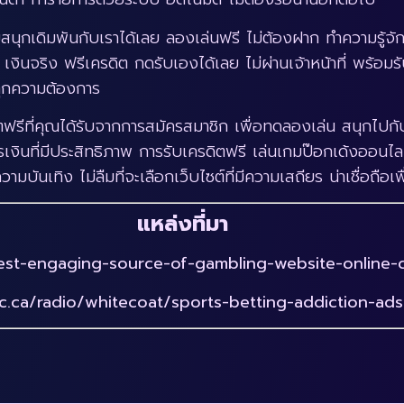
มสนุกเดิมพันกับเราได้เลย ลองเล่นฟรี ไม่ต้องฝาก ทำความรู้จั
้ง เงินจริง ฟรีเครดิต กดรับเองได้เลย ไม่ผ่านเจ้าหน้าที่ พร้อ
ุกความต้องการ
ิตฟรีที่คุณได้รับจากการสมัครสมาชิก เพื่อทดลองเล่น สนุกไปกั
ที่มีประสิทธิภาพ การรับเครดิตฟรี เล่นเกมป๊อกเด้งออนไลน์ ได
 ความบันเทิง ไม่ลืมที่จะเลือกเว็บไซต์ที่มีความเสถียร น่าเชื่
แหล่งที่มา
best-engaging-source-of-gambling-website-online-
c.ca/radio/whitecoat/sports-betting-addiction-ad