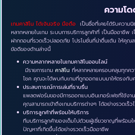
ความโดด
เกมคาสิโน ได้เงินจริง มือถือ
เป็นชื่อที่เคยได้รับความนิ
หลากหลายในเกม ระบบการบริการลูกค้าที่ เป็นมืออาชีพ 
ฝากถอนที่รวดเร็วปลอดภัย โปรโมชั่นที่น่าตื่นเต้น ให้คุณส
ข้อดีของด้านล่างนี้
ความหลากหลายในเกมคาสิโนออนไลน์
มีรายการเกม
คาสิโน
ที่หลากหลายครอบคลุมทุกความต
โชค คุณจะได้พบกับเกมที่ถูกออกแบบมาให้ตรงกั
ประสบการณ์การเล่นที่ราบรื่น
แพลตฟอร์มของมีการออกแบบอินเทอร์เฟซที่ใช้งานง่ายน
คุณสามารถเข้าถึงเกมบริการต่างๆ ได้อย่างรวดเร็วไ
บริการลูกค้าที่พร้อมให้บริการ
ทีมบริการลูกค้าของเต็มไปด้วยผู้เชี่ยวชาญที่พร้
ปัญหาที่เกิดขึ้นได้อย่างรวดเร็วมืออาชีพ