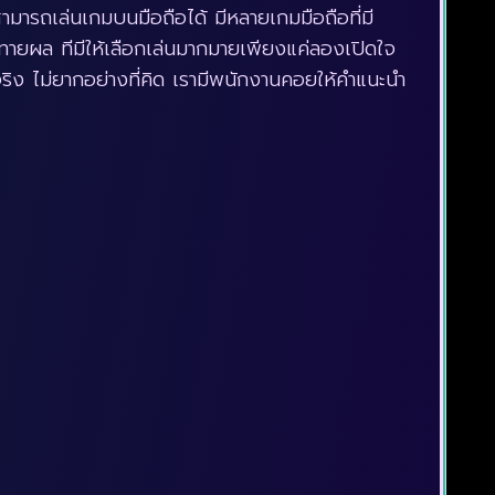
ามารถเล่นเกมบนมือถือได้ มีหลายเกมมือถือที่มี
ทายผล ทีมีให้เลือกเล่นมากมายเพียงแค่ลองเปิดใจ
จริง ไม่ยากอย่างที่คิด เรามีพนักงานคอยให้คำแนะนำ