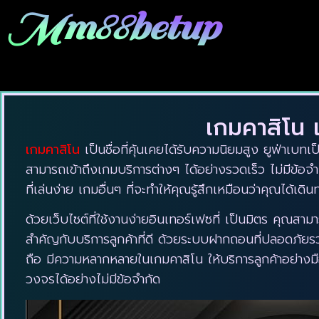
Mm88betup
เกมคาสิโน เ
เกมคาสิโน
เป็นชื่อที่คุ้นเคยได้รับความนิยมสูง ยูฟ่าเบ
สามารถเข้าถึงเกมบริการต่างๆ ได้อย่างรวดเร็ว ไม่มีข้อจำ
ที่เล่นง่าย เกมอื่นๆ ที่จะทำให้คุณรู้สึกเหมือนว่าคุณได้เ
ด้วยเว็บไซต์ที่ใช้งานง่ายอินเทอร์เฟซที่ เป็นมิตร คุณสา
สำคัญกับบริการลูกค้าที่ดี ด้วยระบบฝากถอนที่ปลอดภัย
ถือ มีความหลากหลายในเกมคาสิโน ให้บริการลูกค้าอย่า
วงจรได้อย่างไม่มีข้อจำกัด