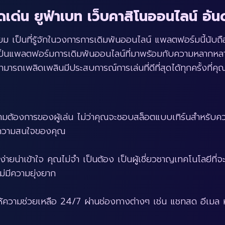
เด่น ยูฟ่าเบท เว็บคาสิโนออนไลน์ อัน
ยม เป็นที่รู้จักในวงการการเดิมพันออนไลน์ แพลตฟอร์มนี้นับถือว
เป็นแพลตฟอร์มการเดิมพันออนไลน์ที่มาพร้อมกับความหลากหลาย
ามารถเพลิดเพลินมีประสบการณ์การเล่นที่ดีที่สุดได้ทุกครั้งที่คุ
้องการของผู้เล่น ไม่ว่าคุณจะชอบสล็อตแบบเทิร์นสำหรับความต
บความสนใจของคุณ
่าเข้าใจ คุณไม่จำ เป็นต้อง เป็นผู้เชี่ยวชาญเทคโนโลยีที่จะเ
ม่มีความยุ่งยาก
อมให้ความช่วยเหลือ 24/7 ผ่านช่องทางต่างๆ เช่น แชทสด อีเ