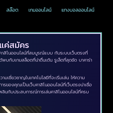
สล๊อต
เกมออนไลน์
แทงบอลออนไลน์
แค่สมัคร
่นคาสิโนออนไลน์ที่สมบูรณ์แบบ กับระบบเว็บตรงที่
ับเกมสล็อตที่น่าตื่นเต้น รูเล็ตที่สุดชัด บาคาร่า
วามเชี่ยวชาญในเทคโนโลยีที่จะเริ่มเล่น ให้ความ
ของคุณเป็นเว็บคาสิโนออนไลน์ที่เว็บตรงน่าเชื่อ
พลินกับประสบการณ์การเล่นคาสิโนออนไลน์ที่ครบ