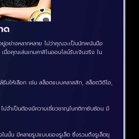
ลาด
ยู่อย่างหลากหลาย ไม่ว่าคุณจะเป็นนักพนันมือ
น เมื่อคุณเล่นเกมคาสิโนออนไลน์รับเงินจริง ใน
์ธีมให้เลือก เช่น สล็อตแบบคลาสสิก, สล็อตวิดีโอ,
 ไม่จำเป็นต้องมีความเชี่ยวชาญในกติกาซับซ้อน มี
ในนั้น มีหลายรูปแบบของรูเล็ต ซึ่งรวมถึงรูเล็ตยุ