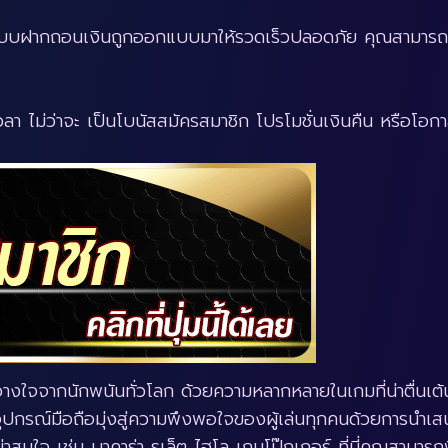
ระบบฝากถอนเงินถูกออกแบบมาให้รวดเร็วปลอดภัย คุณสามารถ
วลา ไม่ว่าจะ เป็นโบนัสสมัครสมาชิก โปรโมชั่นเงินคืน หรือโอก
างใจจากนักพนันทั่วโลก ด้วยความหลากหลายในเกมที่น่าตื่นเต้
นอุปกรณ์มือถือมุ่งสู่ความพึงพอใจของผู้เล่นทุกคนด้วยการนำเ
น่าสนใจ เช่น บาคาร่า รูเล็ต ไฮโล เกมโป๊กเกอร์ ที่นี่คุณสามา