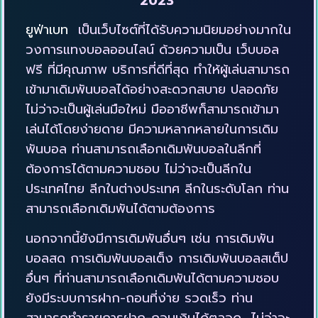
2023
ยูฟ่าเบท
เป็นเว็บไซต์ที่ได้รับความนิยมอย่างมากใน
วงการแทงบอลออนไลน์ ด้วยความเป็น เว็บบอล
ฟรี ที่มีคุณภาพ บริการที่ดีที่สุด ทำให้ผู้เล่นสามารถ
เข้ามาเดิมพันบอลได้อย่างสะดวกสบาย ปลอดภัย
ไม่ว่าจะเป็นผู้เล่นมือใหม่ มืออาชีพก็สามารถเข้ามา
เล่นได้โดยง่ายดาย มีความหลากหลายในการเดิม
พันบอล ท่านสามารถเลือกเดิมพันบอลในลีกที่
ต้องการได้ตามความชอบ ไม่ว่าจะเป็นลีกใน
ประเทศไทย ลีกในต่างประเทศ ลีกในระดับโลก ท่าน
สามารถเลือกเดิมพันได้ตามต้องการ
นอกจากนี้ยังมีการเดิมพันอื่นๆ เช่น การเดิมพัน
บอลสด การเดิมพันบอลเต็ง การเดิมพันบอลสเต็ป
อื่นๆ ที่ท่านสามารถเลือกเดิมพันได้ตามความชอบ
ยังมีระบบการฝาก-ถอนที่ง่าย รวดเร็ว ท่าน