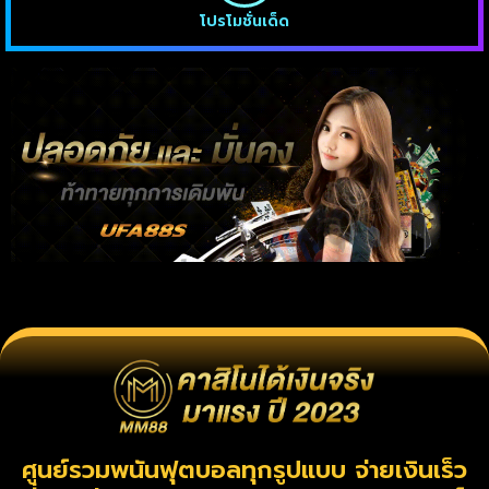
โปรโมชั่นเด็ด
ศูนย์รวมพนันฟุตบอลทุกรูปแบบ จ่ายเงินเร็ว