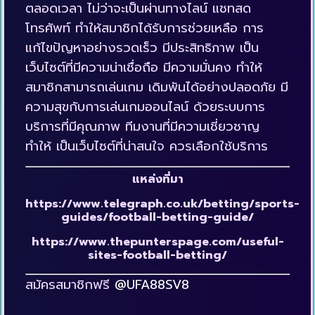
ตลอดเวลา ไม่ว่าจะเป็นผ่านทางไลน์ แชทสด
โทรศัพท์ ทำให้สมาชิกได้รับการช่วยเหลือ การ
แก้ไขปัญหาอย่างรวดเร็ว มีประสิทธิภาพ เป็น
เว็บไซต์ที่มีความน่าเชื่อถือ มีความมั่นคง ทำให้
สมาชิกสามารถเล่นเกม เดิมพันได้อย่างปลอดภัย มี
ความสุขกับการเล่นเกมออนไลน์ ด้วยระบบการ
บริการที่มีคุณภาพ ทีมงานที่มีความเชี่ยวชาญ
ทำให้
เป็นเว็บไซต์ที่น่าสนใจ ควรเลือกใช้บริการ
แหล่งที่มา
https://www.telegraph.co.uk/betting/sports-
guides/football-betting-guide/
https://www.thepunterspage.com/useful-
sites-football-betting/
สมัครสมาชิกฟรี
@UFA88SV8