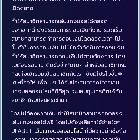
เปิดตลาด
ทำให้สมาชิกสามารถเล่นแทงบอลได้ตลอด
นอกจากนี้ ยังมีระบบการถอนเงินที่ง่าย รวดเร็ว
สมาชิกสามารถทำการถอนเงินได้ตลอดเวลา ไม่มี
ขั้นต่ำในการถอนเงิน ไม่มีข้อจำกัดในการถอนเงิน
ทำให้สมาชิกสามารถถอนเงินได้ตามต้องการ โดย
ไม่ต้องรอนาน ติดข้อจำกัดใดๆ สำหรับสมาชิกใหม่
ที่สนใจเข้าร่วมเป็นสมาชิกกับเรา ยังมีโปรโมชั่นพิ
เศษที่รอให้ เพื่อ นๆ ได้รับประสบการณ์การเล่น
แทงบอลออนไลน์ที่ดีที่สุด จะมอบทุนเครดิตให้กับ
สมาชิกใหม่ที่สมัครเข้ามา
โดยไม่ต้องฝากเงิน ทำให้สมาชิกสามารถทดลอง
เล่นแทงบอลได้ฟรี โดยไม่ต้องเสียค่าใช้จ่ายใดๆ
UFABET
เว็บแทงบอลออนไลน์
ที่มีความน่าเชื่อถือ
มีความปลอดภัยสูงสุด ทำให้สมาชิกสามารถเล่น