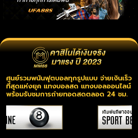
ศูนย์รวมพนันฟุตบอลทุกรูปแบบ จ่ายเงินเร็ว
ที่สุดแห่งยุค แทงบอลสด แทงบอลออนไลน์
พร้อมรับชมการถ่ายทอดสดตลอด 24 ชม.