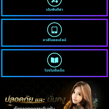
เดิมพันกีฬา
คาสิโนออนไลน์
โปรโมชั่นเด็ด