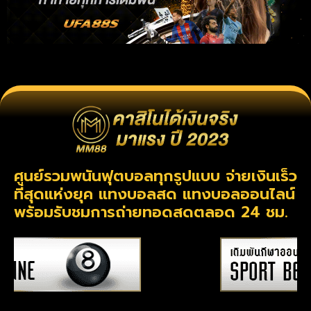
ศูนย์รวมพนันฟุตบอลทุกรูปแบบ จ่ายเงินเร็ว
ที่สุดแห่งยุค แทงบอลสด แทงบอลออนไลน์
พร้อมรับชมการถ่ายทอดสดตลอด 24 ชม.