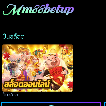
Mm88betup
ปั่นสล็อต
ปั่นสล็อต