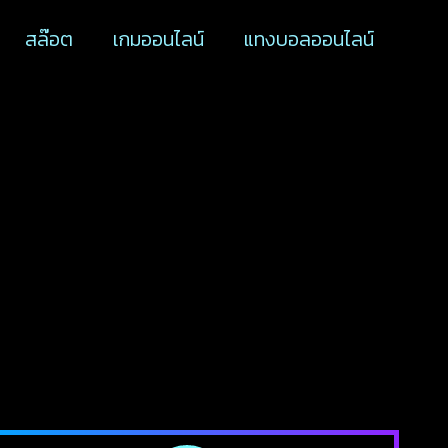
สล๊อต
เกมออนไลน์
แทงบอลออนไลน์