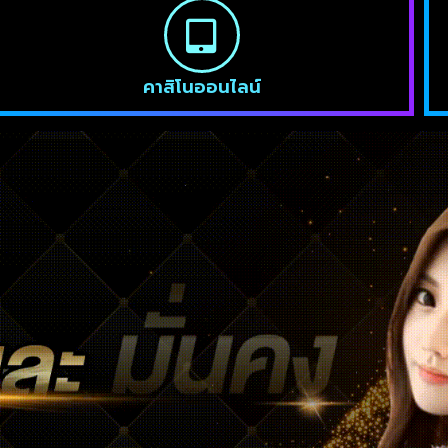
คาสิโนออนไลน์