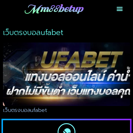
Mm88betup
เว็บตรงบอลufabet
เว็บตรงบอลufabet