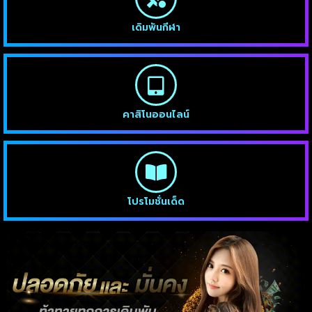
เดิมพันกีฬา
คาสิโนออนไลน์
โปรโมชั่นเด็ด