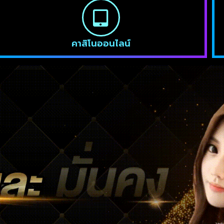
คาสิโนออนไลน์