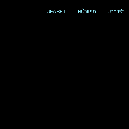
UFABET
หน้าแรก
บาคาร่า