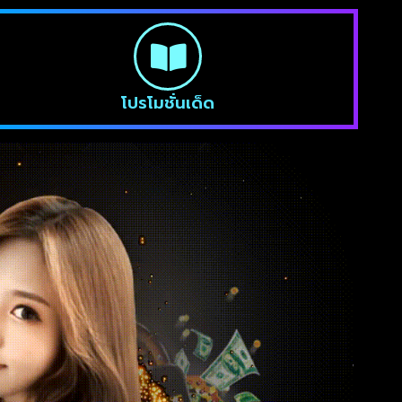
โปรโมชั่นเด็ด