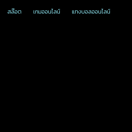
สล๊อต
เกมออนไลน์
แทงบอลออนไลน์