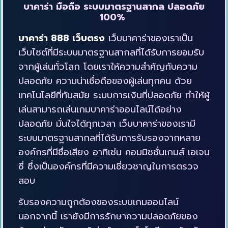
บาคาร่า​ มือถือ ระบบมาตรฐานสากล ปลอดภัย
100%
บาคาร่า 888 เว็บตรง
เว็บบาคาร่าของเราเป็น
เว็บไซต์ที่มีระบบมาตรฐานสากลที่ได้รับการยอมรับ
จากผู้เล่นทั่วโลก โดยเราให้ความสำคัญกับความ
ปลอดภัย ความน่าเชื่อถือของผู้เล่นทุกคน ด้วย
เทคโนโลยีที่ทันสมัย ระบบการเงินที่ปลอดภัย ทำให้ผู้
เล่นสามารถเล่นเกมบาคาร่าออนไลน์ได้อย่าง
ปลอดภัย มั่นใจได้ทุกเวลา เว็บบาคาร่าของเรามี
ระบบมาตรฐานสากลที่ได้รับการรับรองจากหลาย
องค์กรที่มีชื่อเสียง อาทิเช่น คอมมิชชั่นเกมส์ เอเจน
ซี่ ซึ่งเป็นองค์กรที่มีความเชี่ยวชาญในการตรวจ
สอบ
รับรองความถูกต้องของระบบเกมออนไลน์
นอกจากนี้ เรายังมีการรักษาความปลอดภัยของ