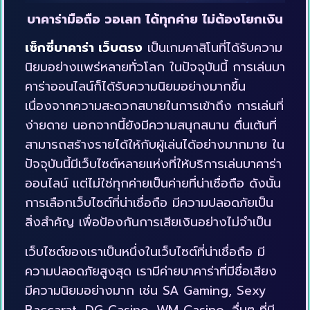
บาคาร่ามือถือ วอเลท ได้ทุกค่าย ไม่ต้องโยกเงิน
เซ็กซี่บาคาร่า เว็บตรง
เป็นเกมคาสิโนที่ได้รับความ
นิยมอย่างแพร่หลายทั่วโลก ในปัจจุบันนี้ การเล่นบา
คาร่าออนไลน์ก็ได้รับความนิยมอย่างมากขึ้น
เนื่องจากความสะดวกสบายในการเข้าถึง การเล่นที่
ง่ายดาย นอกจากนี้ยังมีความสนุกสนาน ตื่นเต้นที่
สามารถสร้างรายได้ให้กับผู้เล่นได้อย่างมากมาย ใน
ปัจจุบันนี้มีเว็บไซต์หลายแห่งที่ให้บริการเล่นบาคาร่า
ออนไลน์ แต่ไม่ใช่ทุกค่ายเป็นค่ายที่น่าเชื่อถือ ดังนั้น
การเลือกเว็บไซต์ที่น่าเชื่อถือ มีความปลอดภัยเป็น
สิ่งสำคัญ เพื่อป้องกันการเสียเงินอย่างไม่จำเป็น
เว็บไซต์ของเราเป็นหนึ่งในเว็บไซต์ที่น่าเชื่อถือ มี
ความปลอดภัยสูงสุด เรามีค่ายบาคาร่าที่มีชื่อเสียง
มีความนิยมอย่างมาก เช่น SA Gaming, Sexy
Baccarat, DG Casino, WM Casino, อื่นๆ ที่มี