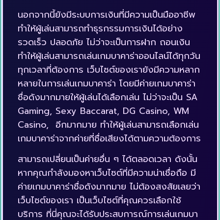
นอกจากนี้ยังมีระบบการเงินที่มีความเป็นมืออาชีพ
ทำให้ผู้เล่นสามารถทำธุรกรรมการเงินได้อย่าง
รวดเร็ว ปลอดภัย ไม่ว่าจะเป็นการฝาก ถอนเงิน
ทำให้ผู้เล่นสามารถเล่นเกมบาคาร่าออนไลน์ได้ทุกวัน
ทุกเวลาที่ต้องการ เว็บไซต์ของเรายังมีความหลาก
หลายในการเล่นเกมบาคาร่า โดยมีค่ายเกมบาคาร่า
ชื่อดังมากมายให้ผู้เล่นได้เลือกเล่น ไม่ว่าจะเป็น SA
Gaming, Sexy Baccarat, DG Casino, WM
Casino, อีกมากมาย ทำให้ผู้เล่นสามารถเลือกเล่น
เกมบาคาร่าจากค่ายที่ชื่อเสียงได้ตามความต้องการ
สามารถเปลี่ยนเป็นค่ายอื่น ๆ ได้ตลอดเวลา ดังนั้น
หากคุณกำลังมองหาเว็บไซต์ที่มีความน่าเชื่อถือ มี
ค่ายเกมบาคาร่าชื่อดังมากมาย ไม่ต้องสงสัยเลยว่า
เว็บไซต์ของเรา เป็นเว็บไซต์ที่คุณควรเลือกใช้
บริการ ที่นี่คุณจะได้รับประสบการณ์การเล่นเกมบา