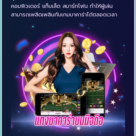
คอมพิวเตอร์ แท็บเล็ต สมาร์ทโฟน ทำให้ผู้เล่น
สามารถเพลิดเพลินกับเกมบาคาร่าได้ตลอดเวลา