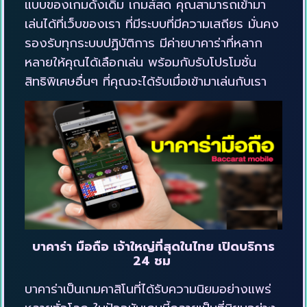
แบบของเกมดั้งเดิม เกมส์สด คุณสามารถเข้ามา
เล่นได้ที่เว็บของเรา ที่มีระบบที่มีความเสถียร มั่นคง
รองรับทุกระบบปฏิบัติการ มีค่ายบาคาร่าที่หลาก
หลายให้คุณได้เลือกเล่น พร้อมกับรับโปรโมชั่น
สิทธิพิเศษอื่นๆ ที่คุณจะได้รับเมื่อเข้ามาเล่นกับเรา
บาคาร่า​ มือถือ เจ้าใหญ่ที่สุดในไทย เปิดบริการ
24 ชม
บาคาร่าเป็นเกมคาสิโนที่ได้รับความนิยมอย่างแพร่