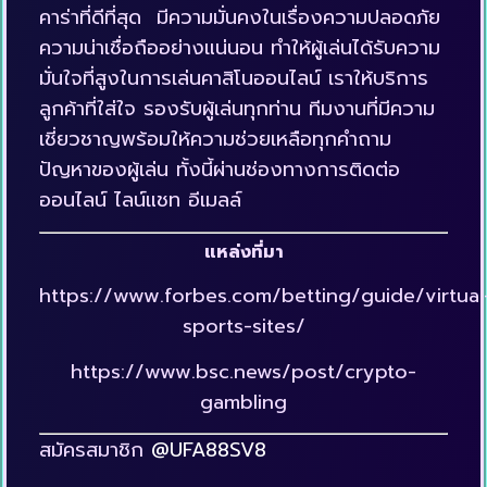
คาร่าที่ดีที่สุด มีความมั่นคงในเรื่องความปลอดภัย
ความน่าเชื่อถืออย่างแน่นอน ทำให้ผู้เล่นได้รับความ
มั่นใจที่สูงในการเล่นคาสิโนออนไลน์ เราให้บริการ
ลูกค้าที่ใส่ใจ รองรับผู้เล่นทุกท่าน ทีมงานที่มีความ
เชี่ยวชาญพร้อมให้ความช่วยเหลือทุกคำถาม
ปัญหาของผู้เล่น ทั้งนี้ผ่านช่องทางการติดต่อ
ออนไลน์ ไลน์แชท อีเมลล์
แหล่งที่มา
https://www.forbes.com/betting/guide/virtual
sports-sites/
https://www.bsc.news/post/crypto-
gambling
สมัครสมาชิก
@UFA88SV8