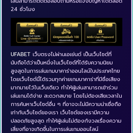
เล่นสามารถติดต่อสอบถามหรือแจ้งปัญหาได้ตลอด
24 ชั่วโมง
UFABET
เว็บตรงไม่ผ่านเอเย่นต์ เป็นเว็บไซต์ที่
นับถือได้ว่าเป็นหนึ่งในเว็บไซต์ที่ได้รับความนิยม
สูงสุดในการเล่นเกมบาคาร่าออนไลน์ในประเทศไทย
โดยเว็บไซต์นี้ได้รวมทุกค่ายเกมบาคาร่าที่มีชื่อเสียง
มากมายไว้ในเว็บเดียว ทำให้ผู้เล่นสามารถเข้าร่วม
เล่นเกมได้ง่าย สะดวกสบาย โดยไม่ต้องเสียเวลาใน
การค้นหาเว็บไซต์อื่น ๆ ที่อาจจะไม่มีความน่าเชื่อถือ
เท่ากับเว็บไซต์ของเรา เว็บไซต์ของเรามีความ
ปลอดภัยสูงสุด ทำให้ผู้เล่นไม่ต้องกังวลเรื่องความ
เสี่ยงที่อาจเกิดขึ้นในการเล่นเกมออนไลน์