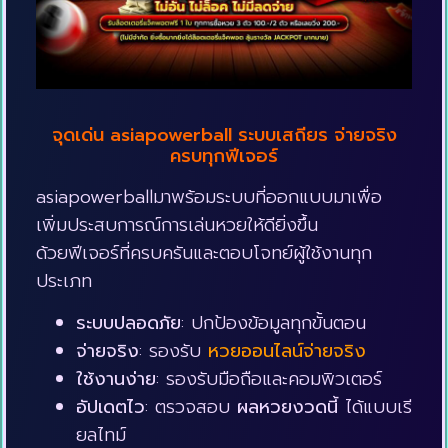
จุดเด่น asiapowerball ระบบเสถียร จ่ายจริง
ครบทุกฟีเจอร์
asiapowerballมาพร้อมระบบที่ออกแบบมาเพื่อ
เพิ่มประสบการณ์การเล่นหวยให้ดียิ่งขึ้น
ด้วยฟีเจอร์ที่ครบครันและตอบโจทย์ผู้ใช้งานทุก
ประเภท
ระบบปลอดภัย
: ปกป้องข้อมูลทุกขั้นตอน
จ่ายจริง
: รองรับ
หวยออนไลน์จ่ายจริง
ใช้งานง่าย
: รองรับมือถือและคอมพิวเตอร์
อัปเดตไว
: ตรวจสอบ
ผลหวยงวดนี้
ได้แบบเรี
ยลไทม์