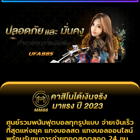
ศูนย์รวมพนันฟุตบอลทุกรูปแบบ จ่ายเงินเร็ว
ที่สุดแห่งยุค แทงบอลสด แทงบอลออนไลน์
พร้อมรับชมการถ่ายทอดสดตลอด 24 ชม.