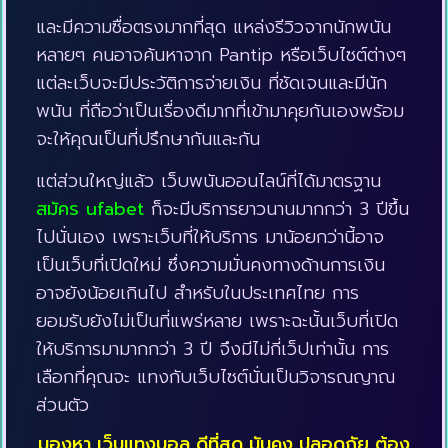
และมีความซื่อตรงมากที่สุด แหล่งรีวิวจากนักพนัน
หลายๆ คนอาจค้นหาจาก Pantip หรือเว็บไซต์ต่างๆ
แต่ละเว็บจะมีประวัติการจ่ายเงิน ที่ชัดเจนและมีนัก
พนัน ที่ถือว่าเป็นเรื่องดีมากที่เข้ามาคุยกันเองพร้อม
จะให้คุณเป็นที่ปรึกษากันและกัน
แต่ส่วนใหญ่แล้ว เว็บพนันออนไลน์ที่ได้มาตรฐาน
สมัคร ufabet
ก็จะมีบริการยาวนานมากกว่า 3 ปีขึ้น
ไปนั่นเอง เพราะเว็บที่ให้บริการ มาน้อยกว่านี้อาจ
เป็นเว็บที่เปิดใหม่ ซึ่งความมั่นคงทางด้านการเงิน
อาจยังน้อยเกินไป สำหรับในประเทศไทย การ
ยอมรับยังไม่เป็นที่แพร่หลาย เพราะฉะนั้นเว็บที่เปิด
ให้บริการมามากกว่า 3 ปี จึงมีไม่กี่เว็ปเท่านั้น การ
เลือกที่คุณจะ แทงกับเว็บไซต์นั่นเป็นวิจารณญาณ
ส่วนตัว
มองหา เว็บแทงบอล ดีที่สุด มันคง ปลอดภัย ต้อง