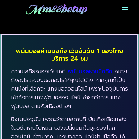
Mm88betup
พนันบอลผ่านมือถือ เว็บอันดับ 1 ของไทย
บริการ 24 ชม
ความเสถียรของเว็บไซต์
พนันบอลผ่านมือถือ
หมาย
ถึงอะไรและบ่งบอกอะไรให้คุณได้บ้าง หากคุณก็เป็น
คนนึงที่เลือกจะ แทงบอลออนไลน์ เพราะปัจจุบันการ
เข้าถึงการแทงฟุตบอลออนไลน์ ง่ายกว่าการ แทง
ฟุตบอล ตามหัวเมืองต่างๆ
ซึ่งในปัจจุบัน เพราะว่าตามสถานที่ บันเทิงหรือแหล่ง
ในอดีตหายไปหมด แล้วเปลี่ยนมาในยุคของโลก
ออนไลน์ ที่สามารถ แทงบอลออนไลน์ผ่านมือถือ ได้