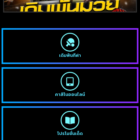
เดิมพันกีฬา
คาสิโนออนไลน์
โปรโมชั่นเด็ด