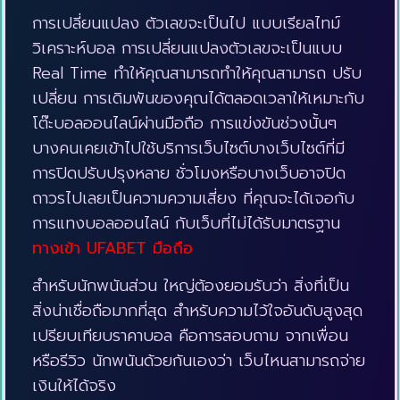
การเปลี่ยนแปลง ตัวเลขจะเป็นไป แบบเรียลไทม์
วิเคราะห์บอล การเปลี่ยนแปลงตัวเลขจะเป็นแบบ
Real Time ทำให้คุณสามารถทำให้คุณสามารถ ปรับ
เปลี่ยน การเดิมพันของคุณได้ตลอดเวลาให้เหมาะกับ
โต๊ะบอลออนไลน์ผ่านมือถือ การแข่งขันช่วงนั้นๆ
บางคนเคยเข้าไปใช้บริการเว็บไซต์บางเว็บไซต์ที่มี
การปิดปรับปรุงหลาย ชั่วโมงหรือบางเว็บอาจปิด
ถาวรไปเลยเป็นความความเสี่ยง ที่คุณจะได้เจอกับ
การแทงบอลออนไลน์ กับเว็บที่ไม่ได้รับมาตรฐาน
ทางเข้า UFABET มือถือ
สำหรับนักพนันส่วน ใหญ่ต้องยอมรับว่า สิ่งที่เป็น
สิ่งน่าเชื่อถือมากที่สุด สำหรับความไว้ใจอันดับสูงสุด
เปรียบเทียบราคาบอล คือการสอบถาม จากเพื่อน
หรือรีวิว นักพนันด้วยกันเองว่า เว็บไหนสามารถจ่าย
เงินให้ได้จริง