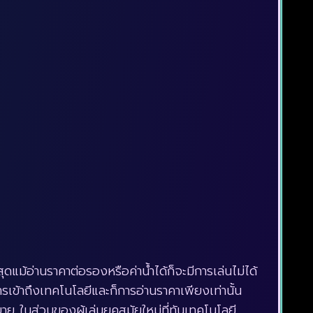
ดแม้อ่านราคาต่อรองหรือค่าน้ำได้ก็จะมีการเล่นไม่ได้
เข้าถึงเทคโนโลยีและก็การอ่านราคาเพียงเท่านั้น
 ในส่วนของผู้เล่นยุคสมัยใหม่ที่ทันเทคโนโลยี