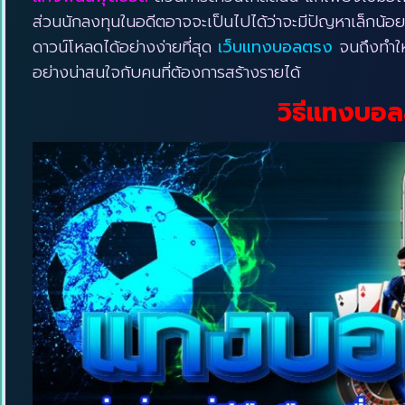
ส่วนนักลงทุนในอดีตอาจจะเป็นไปได้ว่าจะมีปัญหาเล็กน้อยว
ดาวน์โหลดได้อย่างง่ายที่สุด
เว็บแทงบอลตรง
จนถึงทำให
อย่างน่าสนใจกับคนที่ต้องการสร้างรายได้
วิธีแทงบอล