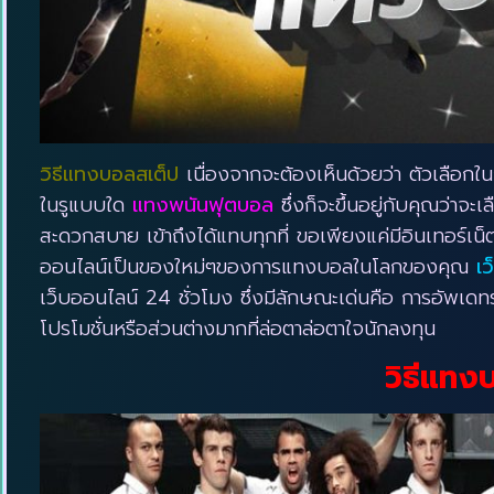
วิธีแทงบอลสเต็ป
เนื่องจากจะต้องเห็นด้วยว่า ตัวเลือกใ
ในรูแบบใด
แทงพนันฟุตบอล
ซึ่งก็จะขึ้นอยู่กับคุณว่า
สะดวกสบาย เข้าถึงได้แทบทุกที่ ขอเพียงแค่มีอินเทอร์เน
ออนไลน์เป็นของใหม่ๆของการแทงบอลในโลกของคุณ
เ
เว็บออนไลน์ 24 ชั่วโมง ซึ่งมีลักษณะเด่นคือ การอัพเดท
โปรโมชั่นหรือส่วนต่างมากที่ล่อตาล่อตาใจนักลงทุน
วิธีแท