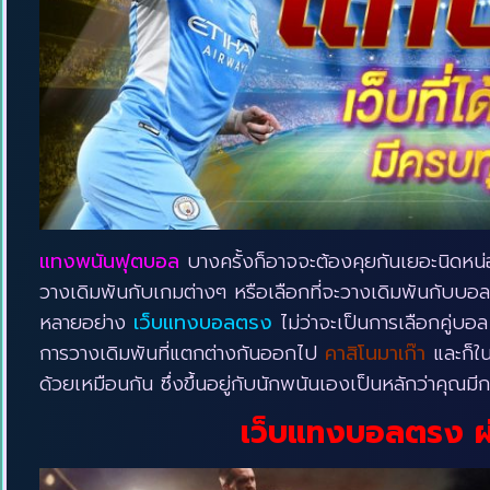
แทงพนันฟุตบอล
บางครั้งก็อาจจะต้องคุยกันเยอะนิดหน่
วางเดิมพันกับเกมต่างๆ หรือเลือกที่จะวางเดิมพันกับบอลในร
หลายอย่าง
เว็บแทงบอลตรง
ไม่ว่าจะเป็นการเลือกคู่บอ
การวางเดิมพันที่แตกต่างกันออกไป
คาสิโนมาเก๊า
และก็ใน
ด้วยเหมือนกัน ซึ่งขึ้นอยู่กับนักพนันเองเป็นหลักว่าคุณ
เว็บแทงบอลตรง ผ่