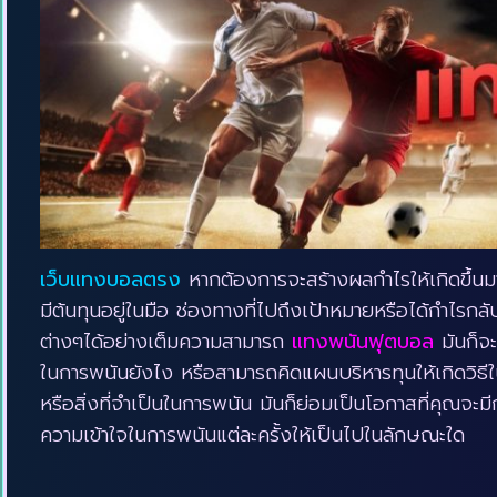
เว็บแทงบอลตรง
หากต้องการจะสร้างผลกำไรให้เกิดขึ้น
มีต้นทุนอยู่ในมือ ช่องทางที่ไปถึงเป้าหมายหรือได้กำไรกลั
ต่างๆได้อย่างเต็มความสามารถ
แทงพนันฟุตบอล
มันก็จ
ในการพนันยังไง หรือสามารถคิดแผนบริหารทุนให้เกิดวิธีใน
หรือสิ่งที่จำเป็นในการพนัน มันก็ย่อมเป็นโอกาสที่คุณจะมี
ความเข้าใจในการพนันแต่ละครั้งให้เป็นไปในลักษณะใด