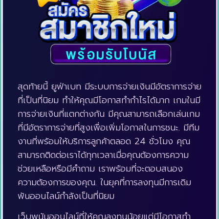
สุดท้ายนี้ ยูฟ่าเบท มีระบบการจ่ายเงินมีอัตราการจ่าย
ที่เป็นที่นิยม ทำให้คุณมีโอกาสทำกำไรได้มาก เกมในมี
การจ่ายเงินที่แตกต่างกัน มีคุณสามารถเลือกเล่นเกม
ที่มีอัตราการจ่ายที่สูงเพื่อเพิ่มโอกาสในการชนะ. มีทีม
งานที่พร้อมให้บริการลูกค้าตลอด 24 ชั่วโมง คุณ
สามารถติดต่อเราได้ทุกเวลาเมื่อคุณต้องการความ
ช่วยเหลือหรือมีคำถาม เราพร้อมที่จะตอบสนอง
ความต้องการของคุณ. ในยุคที่การลงทุนมีการเดิม
พันออนไลน์กำลังเป็นที่นิยม
เว็บพนันออนไลน์ที่ให้คุณลงทุนน้อยแต่มีโอกาสทำ