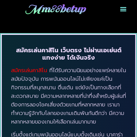
Mm88betup
สมัครเล่นคาสิโน เว็บตรง ไม่ผ่านเอเย่นต์
แทงง่าย ได้เงินจริง
สมัครเล่นคาสิโน
ที่ได้รับความนิยมอย่างแพร่หลายใน
สมัยปัจจุบัน การพนันออนไลน์ไม่เพียงแค่เป็น
กิจกรรมที่สนุกสนาน ตื่นเต้น แต่ยังเป็นทางเลือกที่
สะดวกสบาย มีความหลากหลายที่น่าทึ่งสำหรับผู้เล่นที่
ต้องการลองโชคเสี่ยงด้วยเกมที่หลากหลาย เรามา
ทำความรู้จักกับโลกของเกมเดิมพันกันดีกว่า มีความ
หลากหลายของเกมให้เลือกเล่นมากมาย
เริ่มตั้งแต่เกมพนันออนไลน์แบบดั้งเดิมเช่น บาคาร่า