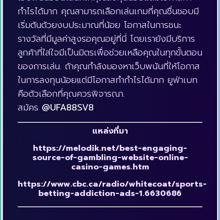
กำไรได้มาก คุณสามารถเลือกเล่นเกมที่คุณชื่นชอบมี
เริ่มต้นด้วยงบประมาณที่น้อย โอกาสในการชนะ
รางวัลที่มีมูลค่าสูงรอคุณอยู่ที่นี่ โดยเรายังมีบริการ
ลูกค้าที่ใส่ใจมีเป็นมิตรเพื่อช่วยเหลือคุณในทุกขั้นตอน
ของการเล่น. ถ้าคุณกำลังมองหาเว็บพนันที่ให้โอกาส
ในการลงทุนน้อยแต่มีโอกาสทำกำไรได้มาก ยูฟ่าเบท
คือตัวเลือกที่คุณควรพิจารณา.
สมัคร
@UFA88SV8
แหล่งที่มา
https://melodik.net/best-engaging-
source-of-gambling-website-online-
casino-games.htm
https://www.cbc.ca/radio/whitecoat/sports-
betting-addiction-ads-1.6630686