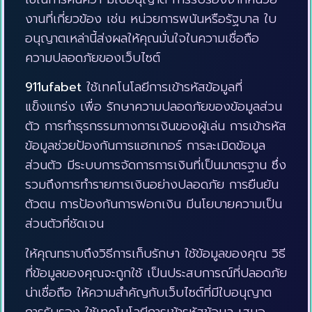
งานที่เกี่ยวข้อง เช่น หน่วยการพนันหรือรัฐบาล ใบ
อนุญาตเหล่านี้ส่งผลให้คุณมั่นใจในความเชื่อถือ
ความปลอดภัยของเว็บไซต์
911ufabet
ใช้เทคโนโลยีการเข้ารหัสข้อมูลที่
แข็งแกร่ง เพื่อ รักษาความปลอดภัยของข้อมูลส่วน
ตัว การทำธุรกรรมทางการเงินของผู้เล่น การเข้ารหัส
ข้อมูลช่วยป้องกันการแฮกเกอร์ การละเมิดข้อมูล
ส่วนตัว มีระบบการจัดการการเงินที่เป็นมาตรฐาน ซึ่ง
รวมถึงการทำรายการเงินอย่างปลอดภัย การยืนยัน
ตัวตน การป้องกันการฟอกเงิน มีนโยบายความเป็น
ส่วนตัวที่ชัดเจน
ให้คุณทราบถึงวิธีการเก็บรักษา ใช้ข้อมูลของคุณ วิธี
ที่ข้อมูลของคุณจะถูกใช้ เป็นประสบการณ์ที่ปลอดภัย
น่าเชื่อถือ ให้ความสำคัญกับเว็บไซต์ที่มีใบอนุญาต
การรับรอง ใช้เทคโนโลยีการเข้ารหัสข้อมูล เสมอ