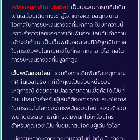
สมัครเล่นคาสิโน ufabet
เป็นประสบการณ์ที่น่าตื่น
เต้นเสมือนเดินทางเข้าสู่โลกแห่งความสนุกสนาน
โอกาสในการชนะเงินรางวัลที่มหาศาล ในบทความนี้
เราจะสำรวจโลกของการเดิมพันออนไลน์กับทำความ
เข้าใจว่าทำไม เป็นเว็บพนันออนไลน์ที่ให้คุณมีโอกาส
ในการเดิมพันในเกมคาสิโนที่หลากหลาย มีโอกาสใน
การชนะเงินรางวัลที่มีมูลค่าสูง
เว็บพนันออน์ไลน์
รวมถึงการเดิมพันกับเหตุการณ์
กีฬาในเวลาจริง ที่ทำให้คุณเป็นส่วนหนึ่งของ
เหตุการณ์ ด้วยความปลอดภัยความเชื่อถือได้เป็นที่
นิยมน่าสนใจสำหรับผู้เล่นที่ต้องการความสนุกโอกาส
ในการชนะในโลกของการพนันออนไลน์. ลองเข้าร่วม
พบกับประสบการณ์การเดิมพันที่ไม่เหมือนใคร
สำหรับคุณเอง!เป็นที่นิยมน่าสนใจกับผู้เล่นทั่วโลก.
มีความหลากหลายของเกมคาสิโนที่น่าทึ่ง ไม่ว่าคุณ