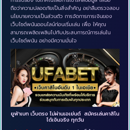
ถือว่าความปลอดภัยเป็นสิ่งสำคัญ อย่าลืมตรวจสอบ
นโยบายความเป็นส่วนตัว การจัดการการเงินของ
เว็บไซต์พนันออนไลน์ก่อนเริ่มเล่น เพื่อ ให้คุณ
สามารถเพลิดเพลินไปกับประสบการณ์การเล่นใน
เว็บไซต์พนัน อย่างมีความมั่นใจ
ยูฟ่าเบท เว็บตรง ไม่ผ่านเอเย่นต์ สมัครเล่นคาสิโน
ได้เงินจริง ทุกวัน