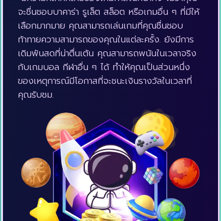
จะชื่นชอบบาคาร่า รูเล็ต สล็อต หรือเกมอื่น ๆ ที่มีให้
เลือกมากมาย คุณสามารถเล่นเกมที่คุณชื่นชอบ
ท้าทายความสามารถของคุณในแต่ละครั้ง. ยังมีการ
เดิมพันสดที่น่าตื่นเต้น คุณสามารถพนันในเวลาจริง
กับเกมบอล กีฬาอื่น ๆ ได้ ทำให้คุณเป็นส่วนหนึ่ง
ของเหตุการณ์มีโอกาสที่จะชนะเงินรางวัลในเวลาที่
คุณรับชม.