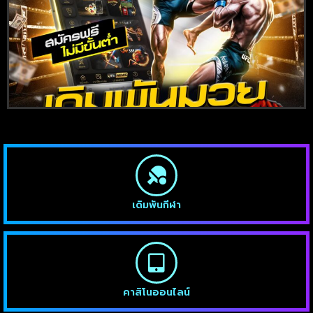
เดิมพันกีฬา
คาสิโนออนไลน์