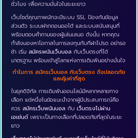
ชั่วโมง เพื่อความมั่นใจในระยะยาว
เว็บไซต์คุณภาพมักจะมีระบบ SSL ป้องกันข้อมูล
ส่วนตัว ระบบฝากถอนออโต้ และระบบสนับสนุนที่
พร้อมตอบคำถามของผู้เล่นเสมอ ดังนั้น หากคุณ
กำลังมองหาโอกาสในการลงทุนกับกีฬาโปรด อย่ารอ
ช้า เริ่ม
สมัครพนันเว็บบอล
กับเว็บตรงที่ได้
มาตรฐาน พร้อมเข้าสู่โลกแห่งการเดิมพันอย่างมั่นใจ
ทำไมการ สมัครเว็บบอล กับเว็บตรง ถึงปลอดภัย
และคุ้มค่าที่สุด
ในยุคดิจิทัล การเดิมพันออนไลน์มีหลากหลายทาง
เลือก แต่หนึ่งในข้อแนะนำจากผู้มีประสบการณ์คือ
ควร
สมัครเว็บพนันบอล
กับ
เว็บตรงไม่ผ่าน
เอเย่นต์
เพราะเป็นทางเลือกที่ปลอดภัยที่สุดในระยะ
ยาว