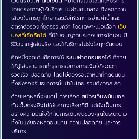
เว็บตรงไม่ผ่านเอเย่นต์
หมายถึงเว็บไซต์ที่ให้บริการ
โดยตรงจากผู้ให้บริการ ไม่ผ่านคนกลาง จึงลดความ
เสี่ยงในการถูกโกง และยังให้เรทการจ่ายค่าน้ำและ
อัตราต่อรองที่ยุติธรรมกว่า โดยเฉพาะเมื่อเลือก
เว็บ
บอลที่เชื่อถือได้
ที่มีใบอนุญาตประกอบการชัดเจน มี
รีวิวจากผู้เล่นจริง และให้บริการโปร่งใสทุกขั้นตอน
อีกหนึ่งจุดเด่นคือการใช้
ระบบฝากถอนออโต้
ที่ช่วย
ให้ผู้เล่นสามารถทำธุรกรรมทางการเงินได้สะดวก
รวดเร็ว ปลอดภัย โดยไม่ต้องรอเจ้าหน้าที่กดยืนยัน
ทั้งยังรองรับธนาคารชั้นนำในไทย รวมถึงวอลเล็ต
ด้วยเหตุผลทั้งหมดนี้ การเลือก
สมัครเว็บพนันบอล
กับเว็บตรงจึงไม่ใช่แค่ทางเลือกที่ดี แต่ยังเป็นการ
สร้างความมั่นใจให้กับการเดิมพันของคุณในระยะยาว
ทั้งในแง่ของผลตอบแทน ความปลอดภัย และการ
บริการ