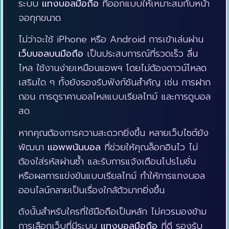
ระบบ
แทงบอลมือถือ
ที่ออกแบบให้เหมาะสมกับหน้า
จอทุกขนาด
ไม่ว่าจะใช้ iPhone หรือ Android การเข้าเล่นผ่าน
เว็บบอลบนมือถือ
เป็นประสบการณ์ที่รวดเร็ว ลื่น
ไหล ใช้งานง่ายเหมือนแอพฯ โดยไม่ต้องดาวน์โหลด
เสริมใด ๆ ทั้งยังรองรับฟังก์ชันสำคัญ เช่น การฝาก
ถอน การดูราคาบอลไหลแบบเรียลไทม์ และการดูบอล
สด
หากคุณต้องการความสะดวกยิ่งขึ้น หลายเว็บไซต์ยัง
พัฒนา
แอพพนันบอล
ที่ช่วยให้คุณล็อกอินไว ไม่
ต้องใส่รหัสผ่านซ้ำ และรับการแจ้งเตือนโปรโมชั่น
หรือผลการแข่งขันแบบเรียลไทม์ ทำให้การแทงบอล
ออนไลน์กลายเป็นเรื่องใกล้ตัวมากยิ่งขึ้น
ดังนั้นสำหรับใครที่ใช้มือถือเป็นหลัก ไม่ควรมองข้าม
การเลือกเว็บที่มีระบบ
แทงบอลมือถือ
ที่ดี รองรับ