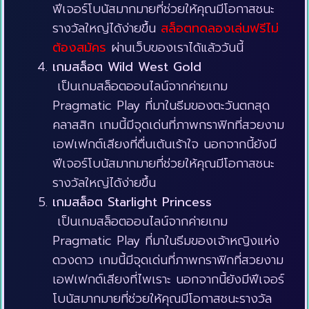
ฟีเจอร์โบนัสมากมายที่ช่วยให้คุณมีโอกาสชนะ
รางวัลใหญ่ได้ง่ายขึ้น
สล็อตทดลองเล่นฟรีไม่
ต้องสมัคร
ผ่านเว็บของเราได้แล้ววันนี้
เกมสล็อต Wild West Gold
เป็นเกมสล็อตออนไลน์จากค่ายเกม
Pragmatic Play ที่มาในธีมของตะวันตกสุด
คลาสสิก เกมนี้มีจุดเด่นที่ภาพกราฟิกที่สวยงาม
เอฟเฟกต์เสียงที่ตื่นเต้นเร้าใจ นอกจากนี้ยังมี
ฟีเจอร์โบนัสมากมายที่ช่วยให้คุณมีโอกาสชนะ
รางวัลใหญ่ได้ง่ายขึ้น
เกมสล็อต Starlight Princess
เป็นเกมสล็อตออนไลน์จากค่ายเกม
Pragmatic Play ที่มาในธีมของเจ้าหญิงแห่ง
ดวงดาว เกมนี้มีจุดเด่นที่ภาพกราฟิกที่สวยงาม
เอฟเฟกต์เสียงที่ไพเราะ นอกจากนี้ยังมีฟีเจอร์
โบนัสมากมายที่ช่วยให้คุณมีโอกาสชนะรางวัล