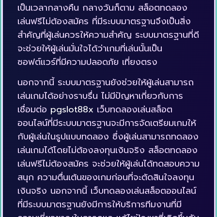
เป็นเวลากลางคืน กลางวันก็ตาม สล็อตทดลอง
เล่นฟรีไม่ต้องสมัคร ที่มีระบบมาตรฐานจึงเป็นสิ่ง
สำคัญที่ผู้เล่นควรให้ความสำคัญ ระบบมาตรฐานที่ดี
จะช่วยให้ผู้เล่นมั่นใจได้ว่าเกมที่เล่นนั้นเป็น
ซอฟต์แวร์ที่มีความปลอดภัย เที่ยงตรง
นอกจากนี้ ระบบมาตรฐานยังช่วยให้ผู้เล่นสามารถ
เล่นเกมได้อย่างราบรื่น ไม่มีปัญหาเกี่ยวกับการ
เชื่อมต่อ
pgslot88x
เว็บทดลองเล่นสล็อต
ออนไลน์ที่มีระบบมาตรฐานจะมีการจัดเตรียมเกมให้
กับผู้เล่นในรูปแบบทดลอง ซึ่งผู้เล่นสามารถทดลอง
เล่นเกมได้โดยไม่ต้องลงทุนเงินจริง สล็อตทดลอง
เล่นฟรีไม่ต้องสมัคร จะช่วยให้ผู้เล่นได้ทดสอบความ
สนุก ความตื่นเต้นของเกมก่อนที่จะตัดสินใจลงทุน
เงินจริง นอกจากนี้ เว็บทดลองเล่นสล็อตออนไลน์
ที่มีระบบมาตรฐานยังมีการให้บริการทีมงานที่มี