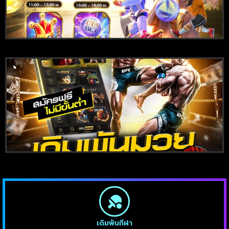
เดิมพันกีฬา