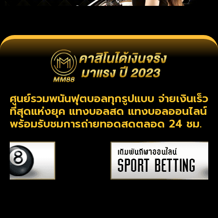
ศูนย์รวมพนันฟุตบอลทุกรูปแบบ จ่ายเงินเร็ว
ที่สุดแห่งยุค แทงบอลสด แทงบอลออนไลน์
พร้อมรับชมการถ่ายทอดสดตลอด 24 ชม.