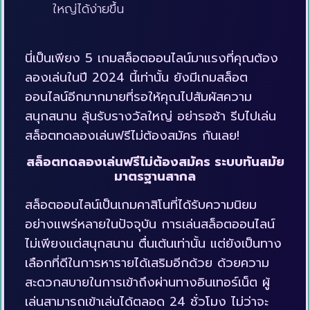
ใหญ่ได้ง่ายขึ้น
นี่เป็นเพียง 5 เกมสล็อตออนไลน์มาแรงที่คุณต้อง
ลองเล่นในปี 2024 นี้เท่านั้น ยังมีเกมสล็อต
ออนไลน์อีกมากมายที่รอให้คุณไปสัมผัสความ
สนุกสนาน ลุ้นรับรางวัลใหญ่ อย่ารอช้า รีบไปเล่น
สล็อตทดลองเล่นฟรีไม่ต้องสมัคร กันเลย!
สล็อตทดลองเล่นฟรีไม่ต้องสมัคร ระบบทันสมัย
มาตรฐานสากล
สล็อตออนไลน์เป็นเกมคาสิโนที่ได้รับความนิยม
อย่างแพร่หลายในปัจจุบัน การเล่นสล็อตออนไลน์
ไม่เพียงแต่สนุกสนาน ตื่นเต้นเท่านั้น แต่ยังเป็นทาง
เลือกที่ดีในการหารายได้เสริมอีกด้วย ด้วยความ
สะดวกสบายในการเข้าถึงผ่านทางอินเทอร์เน็ต ผู้
เล่นสามารถเข้าเล่นได้ตลอด 24 ชั่วโมง ไม่ว่าจะ