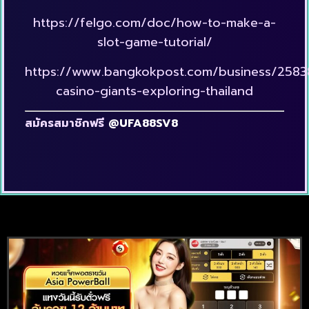
https://felgo.com/doc/how-to-make-a-
slot-game-tutorial/
https://www.bangkokpost.com/business/258
casino-giants-exploring-thailand
สมัครสมาชิกฟรี
@UFA88SV8