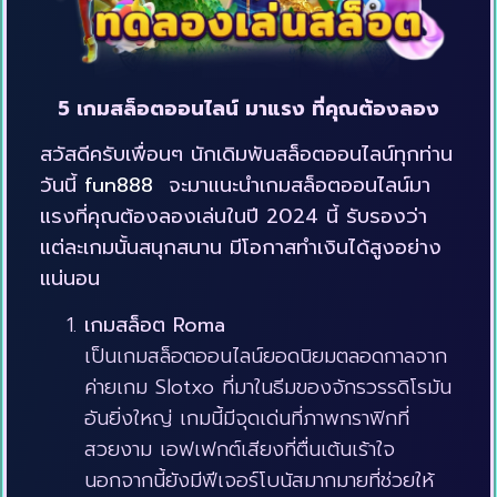
5 เกมสล็อตออนไลน์ มาแรง ที่คุณต้องลอง
สวัสดีครับเพื่อนๆ นักเดิมพันสล็อตออนไลน์ทุกท่าน
วันนี้
fun888
จะมาแนะนำเกมสล็อตออนไลน์มา
แรงที่คุณต้องลองเล่นในปี 2024 นี้ รับรองว่า
แต่ละเกมนั้นสนุกสนาน มีโอกาสทำเงินได้สูงอย่าง
แน่นอน
เกมสล็อต Roma
เป็นเกมสล็อตออนไลน์ยอดนิยมตลอดกาลจาก
ค่ายเกม Slotxo ที่มาในธีมของจักรวรรดิโรมัน
อันยิ่งใหญ่ เกมนี้มีจุดเด่นที่ภาพกราฟิกที่
สวยงาม เอฟเฟกต์เสียงที่ตื่นเต้นเร้าใจ
นอกจากนี้ยังมีฟีเจอร์โบนัสมากมายที่ช่วยให้