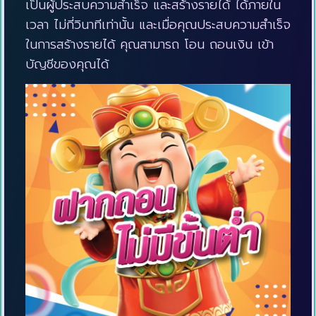
เป็นผู้ประสบความสำเร็จ และสร้างรายได้ ได้ภายใน
เวลา ไม่กี่วินาทีเท่านั้น และเมื่อคุณประสบความสำเร็จ
ในการสร้างรายได้ คุณสามารถ โอน ถอนเงิน เข้า
บัญชีของคุณได้