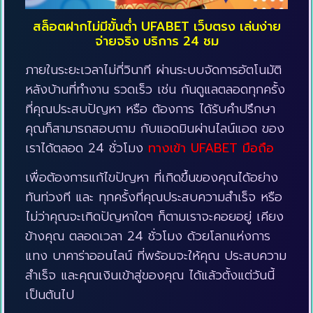
สล็อตฝากไม่มีขั้นต่ำ UFABET เว็บตรง เล่นง่าย
จ่ายจริง บริการ 24 ชม
ภายในระยะเวลาไม่กี่วินาที ผ่านระบบจัดการอัตโนมัติ
หลังบ้านที่ทำงาน รวดเร็ว เช่น กันดูแลตลอดทุกครั้ง
ที่คุณประสบปัญหา หรือ ต้องการ ได้รับคำปรึกษา
คุณก็สามารถสอบถาม กับแอดมินผ่านไลน์แอด ของ
เราได้ตลอด 24 ชั่วโมง
ทางเข้า UFABET มือถือ
เพื่อต้องการแก้ไขปัญหา ที่เกิดขึ้นของคุณได้อย่าง
ทันท่วงที และ ทุกครั้งที่คุณประสบความสำเร็จ หรือ
ไม่ว่าคุณจะเกิดปัญหาใดๆ ก็ตามเราจะคอยอยู่ เคียง
ข้างคุณ ตลอดเวลา 24 ชั่วโมง ด้วยโลกแห่งการ
แทง บาคาร่าออนไลน์ ที่พร้อมจะให้คุณ ประสบความ
สำเร็จ และคุณเงินเข้าสู่ของคุณ ได้แล้วตั้งแต่วันนี้
เป็นต้นไป