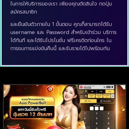
ในการให้บริการของเรา เพียงคุณตัดสินใจ กดปุ่ม
สมัครสมาชิก
และยืนยันตัวภายใน 1 ขั้นตอน คุณก็สามารถได้รับ
username และ Password สำหรับเข้าร่วม บริการ
ได้ทันที และได้รับโปรโมชั่น ฟรีเครดิตก่อนใคร ใน
การชมการแข่งขันคืนนี้ และรับรายได้ไปพร้อมกัน