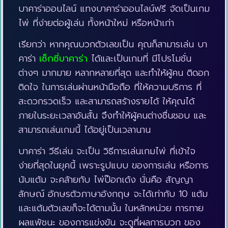
บาคาร่าออนไลน์ แทงบาคาร่าออนไลน์ฟรี จัดเป็นเกม
ไพ่ ที่ง่ายต่อผู้เล่น ทั้งหน้าใหม่ หรือหน้าเก่า
เรียกว่า หากคุณบวกตัวเลขเป็น คุณก็สามารเล่น บา
คาร่า
เซ็กซี่บาคาร่า
ได้และเป็นเกมที่ มีโปรโมชั่น
ต่างๆ มากมาย หลากหลายที่สุด และทำให้ผู้คน ติดอก
ติดใจ ในการเล่นผ่านหน้ามือถือ ที่ให้ความบริการ ที่
สะดวกรวดเร็ว และสามารถสร้างรายได้ ให้คุณได้
ภายในระยะเวลาอันสั้น จึงทำให้ผู้คนต่างชื่นชอบ และ
สามารถเล่นเกมนี้ ได้อยู่เป็นเวลานาน
บาคาร่า วีธีเล่น จะเป็น วิธีการเล่นเกมไพ่ ที่เข้าใจ
ง่ายที่สุดในยุคนี้ เพราะรูปแบบ ของการเล่น หรือการ
นับแต้ม จะคล้ายกับ ไพ่ป๊อกเด้ง นั่นคือ สัญญา
ลักษณ์ อักษรตัวภาษาอังกฤษ จะได้เท่ากับ 10 แต้ม
และแต้มตัวเลขก็จะได้ตามนั้น ในหลักหน่วย การทาย
ผลแพ้ชนะ ของการแข่งขัน จะดูที่ผลการบวก ของ