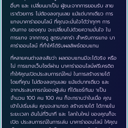
อื่นๆ และ เปลี่ยนมาเป็น ผู้ชนะจากการยอมรับ สาย
เราด้วยการ ไม่ต้องลงทุนเลย แม้แต่บาทเดียว การ
แทงบาคาร่าออนไลน์ ที่คุณจะมั่นใจได้ว่าทุกๆ การ
เดินทาง ของคุณ จะเปลี่ยนไปด้วยความมั่นใจ ใน
การแทง จากการดู สูตรบาคาร่า สำหรับการแทง บา
คาร่าออนไลน์ ที่ทำให้ได้รับผลลัพธ์ตอบแทน
ที่หลายคนต่างสงสัยว่า ผลตอบแทนมีจะได้จริง หรือ
ไม่ การแทงเว็บไซต์ผ่าน บาคาร่าออนไลน์ฟรีเครดิต
ทำให้คุณเปิดประสบการณ์ใหม่ ในการสร้างรายได้
โดยที่คุณ ไม่ต้องลงทุนเลย แม้แต่บาทเดียว และ
จากประสบการณ์ของผู้เล่น ที่ได้แชร์กันม าเป็น
จำนวน 100 คน 100 คน ก็จะทราบว่าในเมื่อ คุณ
เข้าไปเริ่มเล่น คุณจะสามารถ สร้างรายได้ ได้ภายใน
ระยะเวลา อันไม่กี่วินาที และ โลกใบใหม่ ของคุณก็จะ
เปิด ประสบการณ์ในการเล่น บาคาร่าออนไลน์ ให้คุณ