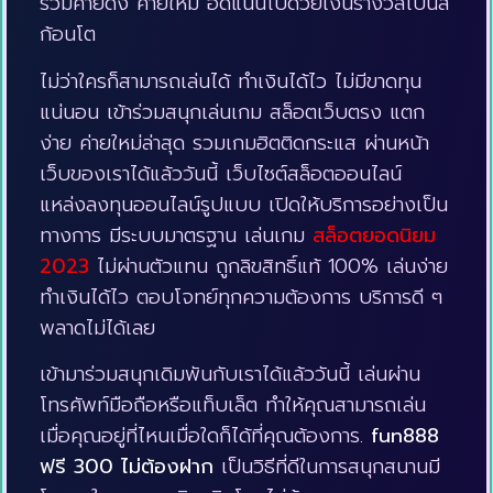
รวมค่ายดัง ค่ายใหม่ อัดแน่นไปด้วยเงินรางวัลโบนัส
ก้อนโต
ไม่ว่าใครก็สามารถเล่นได้ ทำเงินได้ไว ไม่มีขาดทุน
แน่นอน เข้าร่วมสนุกเล่นเกม สล็อตเว็บตรง แตก
ง่าย ค่ายใหม่ล่าสุด รวมเกมฮิตติดกระแส ผ่านหน้า
เว็บของเราได้แล้ววันนี้ เว็บไซต์สล็อตออนไลน์
แหล่งลงทุนออนไลน์รูปแบบ เปิดให้บริการอย่างเป็น
ทางการ มีระบบมาตรฐาน เล่นเกม
สล็อตยอดนิยม
2023
ไม่ผ่านตัวแทน ถูกลิขสิทธิ์แท้ 100% เล่นง่าย
ทำเงินได้ไว ตอบโจทย์ทุกความต้องการ บริการดี ๆ
พลาดไม่ได้เลย
เข้ามาร่วมสนุกเดิมพันกับเราได้แล้ววันนี้ เล่นผ่าน
โทรศัพท์มือถือหรือแท็บเล็ต ทำให้คุณสามารถเล่น
เมื่อคุณอยู่ที่ไหนเมื่อใดก็ได้ที่คุณต้องการ.
fun888
ฟรี 300 ไม่ต้องฝาก
เป็นวิธีที่ดีในการสนุกสนานมี