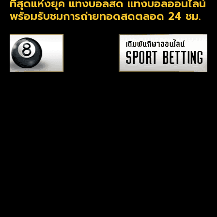
ที่สุดแห่งยุค แทงบอลสด แทงบอลออนไลน์
พร้อมรับชมการถ่ายทอดสดตลอด 24 ชม.