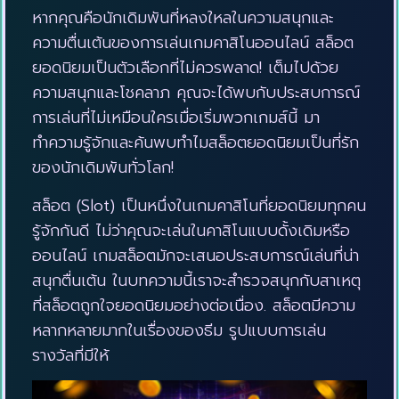
หากคุณคือนักเดิมพันที่หลงใหลในความสนุกและ
ความตื่นเต้นของการเล่นเกมคาสิโนออนไลน์ สล็อต
ยอดนิยมเป็นตัวเลือกที่ไม่ควรพลาด! เต็มไปด้วย
ความสนุกและโชคลาภ คุณจะได้พบกับประสบการณ์
การเล่นที่ไม่เหมือนใครเมื่อเริ่มพวกเกมส์นี้ มา
ทำความรู้จักและค้นพบทำไมสล็อตยอดนิยมเป็นที่รัก
ของนักเดิมพันทั่วโลก!
สล็อต (Slot) เป็นหนึ่งในเกมคาสิโนที่ยอดนิยมทุกคน
รู้จักกันดี ไม่ว่าคุณจะเล่นในคาสิโนแบบดั้งเดิมหรือ
ออนไลน์ เกมสล็อตมักจะเสนอประสบการณ์เล่นที่น่า
สนุกตื่นเต้น ในบทความนี้เราจะสำรวจสนุกกับสาเหตุ
ที่สล็อตถูกใจยอดนิยมอย่างต่อเนื่อง. สล็อตมีความ
หลากหลายมากในเรื่องของธีม รูปแบบการเล่น
รางวัลที่มีให้