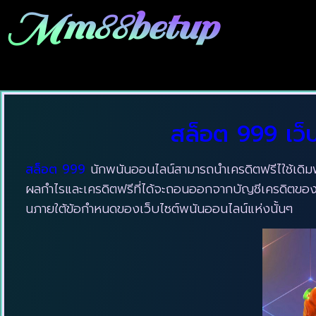
Mm88betup
สล็อต 999 เว็บ
สล็อต 999
นักพนันออนไลน์สามารถนำเครดิตฟรีไใช้เดิม
ผลกำไรและเครดิตฟรีที่ได้จะถอนออกจากบัญชีเครดิตขอ
นภายใต้ข้อกำหนดของเว็บไซต์พนันออนไลน์แห่งนั้นๆ