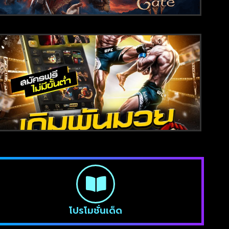
โปรโมชั่นเด็ด