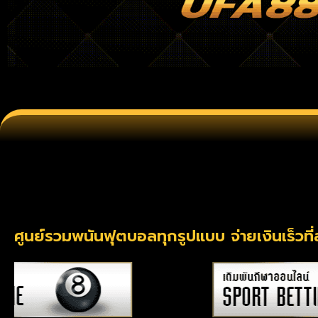
ศูนย์รวมพนันฟุตบอลทุกรูปแบบ จ่ายเงินเร