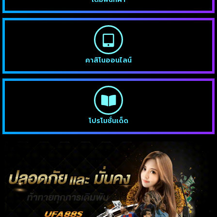
คาสิโนออนไลน์
โปรโมชั่นเด็ด