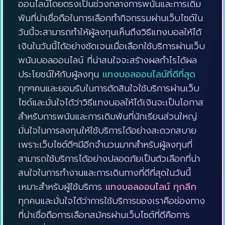
ออนไลน์โดยตรงเป็นช่วงกลางการพนันและการเดิม
พันที่น่าเชื่อถือในการเลือกทำกิจกรรมผ่านเว็บไซต์ใน
วันนี้จะสามารถทำให้ผู้ลงทุนเห็นถึงวิธีแทงบอลให้ได้
เงินในวันนี้ได้อย่างชัดเจนเมื่อเลือกใช้บริการผ่านเว็บ
พนันบอลออนไลน์ ที่น่าสนใจจะสร้างผลกำไรได้ผล
ประโยชน์ให้กับผู้ลงทุน
แทงบอลออนไลน์ที่ดีที่สุด
ทุกๆคนและยอมรับในการตัดสินใจใช้บริการผ่านเว็บ
ไซด์และมั่นใจได้ว่าวิธีแทงบอลให้ได้เงินจะเป็นโอกาส
สำหรับการพนันและการเดิมพันที่นักเรียนส่วนใหญ่
มั่นใจในการลงทุนให้ใช้บริการได้อย่างสะดวกสบาย
เพราะเว็บไซต์ดีๆมีอีกจำนวนมากสำหรับผู้ลงทุนที่
สามารถใช้บริการได้อย่างปลอดภัยเป็นตัวเลือกที่น่า
สนใจในการทำงานและการเดินทางที่ดีที่สุดในวันนี้
เหมาะสำหรับผู้ใช้บริการ
แทงบอลออนไลน์ ทุกลีก
ทุกคนและมั่นใจได้ว่าการใช้บริการของเราคือช่องทาง
ที่น่าเชื่อถือการเลือกสมัครผ่านเว็บไซต์ที่ดีคือการ