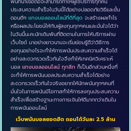
พันที่น่าเชื่อถือจะสามารถทำให้ผู้ใช้บริการทุกคน
ประสบความสำเร็จในวันนี้ได้อย่างปลอดภัยวิธีและขั้น
ตอนดีๆ
แทงบอลออนไลน์ที่ดีที่สุด
จะสร้างผลกำไร
หรือผลประโยชน์ให้กับผู้ลงทุนทุกๆคนและมั่นใจได้ว่า
ในวันนี้นะคะนักเดิมพันที่ติดตามในการให้บริการผ่าน
เว็บไซด์ มาอย่างยาวนานจะเริ่มย่อมรู้ดีว่าวิธีการ
ลงทุนอย่างไรจะทำให้การพนันประสบความสำเร็จได้
อย่างสะดวกรวดเร็วทันใจจึงทำให้เทคนิควิเคราะห์
บอล
แทงบอลออนไลน์ ทุกลีก
ก็เป็นอีกส่วนหนึ่งที่
จะทำให้การพนันบอลประสบความสำเร็จได้อย่าง
สะดวกรวดเร็วทันใจจริงอยากให้นักพนันทุกๆคนที่
มั่นใจในการพนันมีโอกาสทำให้การลงทุนประสบความ
สำเร็จเพื่อสร้างฐานะทางการเงินให้ดีมากกว่าเดิมใน
การพนันออนไลน์
เว็บพนันบอลยอดฮิต
ถอนได้วันละ 2.5 ล้าน