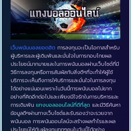
เว็บพนันบอลยอดฮิต
การลงทุนจะเป็นโอกาสสำหรับ
ผู้บริหารและผู้เดิมพันและมั่นใจในการกอบโกยผล
ประโยชน์มากมายและในการพนันบอลผ่านเว็บไซต์ที่มี
วิธีการลงทุนหรือการสัมผัสกับสิ่งดีๆที่จะทำให้ผู้ใช้
บริการจะเห็นถึงการให้บริการและมั่นใจในการลงทุน
ได้อย่างแน่นอนเพราะในวันนี้การพนันบอลไม่ยาก
อย่างที่คิดอีกต่อไปและเพียงมีใจรักในการบริหารและ
การเดิมพัน
แทงบอลออนไลน์ที่ดีที่สุด
และมีวิธีค้นหา
ข้อมูลดีๆผ่านทางเว็บไซต์และรับรองว่าจะรวยจาก
พนันบอล การพนันออนไลน์จะสร้างผลกำไรและผล
ประโยชน์ให้กับผู้ลงทุนทุกๆคนในวันนี้ได้อย่าง