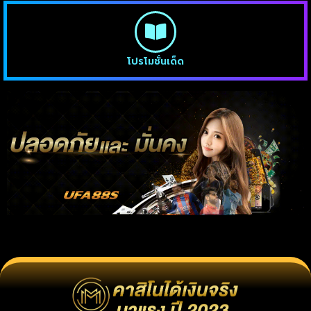
โปรโมชั่นเด็ด