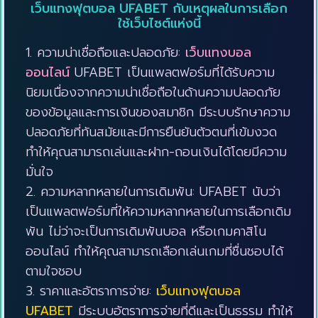
เว็บแทงฟุตบอล UFABET กับเหตุผลในการเลือก
ใช้เว็บไซต์แห่งนี้
1. ความน่าเชื่อถือและปลอดภัย:
เว็บแทงบอล
ออนไลน์
UFABET เป็นแพลตฟอร์มที่ได้รับความ
นิยมเนื่องจากความน่าเชื่อถือในด้านความปลอดภัย
ของข้อมูลและการเงินของสมาชิก มีระบบรักษาความ
ปลอดภัยที่ทันสมัยและมีการยืนยันตัวตนที่เข้มงวด
ทำให้คุณสามารถเล่นและฝาก-ถอนเงินได้โดยมีความ
มั่นใจ
2. ความหลากหลายในการเดิมพัน: UFABET นับว่า
เป็นแพลตฟอร์มที่ให้ความหลากหลายในการเลือกเดิม
พัน ไม่ว่าจะเป็นการเดิมพันบอล หรือเกมคาสิโน
ออนไลน์ ทำให้คุณสามารถเลือกเล่นเกมที่ชื่นชอบได้
ตามใจชอบ
3. ราคาและอัตราการจ่าย:
เว็บแทงฟุตบอล
UFABET
มีระบบอัตราการจ่ายที่ดีและเป็นธรรม ทำให้