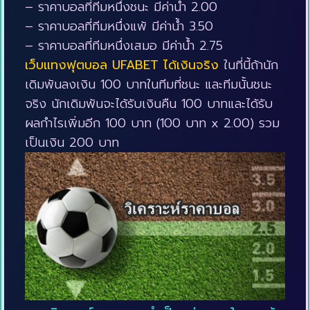
– ราคาบอลที่ทีมหนึ่งชนะ มีค่าน้ำ 2.00
– ราคาบอลที่ทีมหนึ่งแพ้ มีค่าน้ำ 3.50
– ราคาบอลที่ทีมหนึ่งเสมอ มีค่าน้ำ 2.75
เว็บแทงฟุตบอล UFABET ได้เงินจริง
ในที่นี้ถ้านัก
เดิมพันลงเงิน 100 บาทในทีมที่ชนะ และทีมนั้นชนะ
จริง นักเดิมพันจะได้รับเงินคืน 100 บาทและได้รับ
ผลกำไรเพิ่มอีก 100 บาท (100 บาท x 2.00) รวม
เป็นเงิน 200 บาท