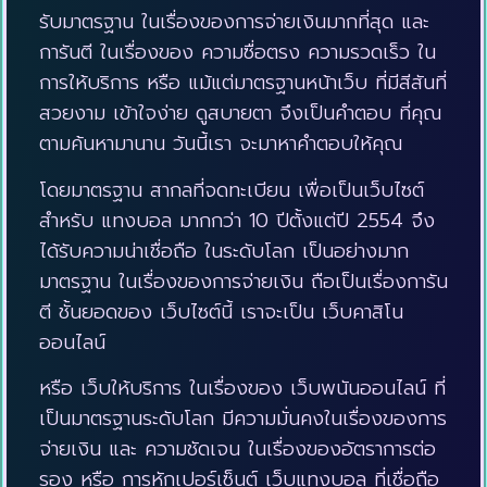
รับมาตรฐาน ในเรื่องของการจ่ายเงินมากที่สุด และ
การันตี ในเรื่องของ ความซื่อตรง ความรวดเร็ว ใน
การให้บริการ หรือ แม้แต่มาตรฐานหน้าเว็บ ที่มีสีสันที่
สวยงาม เข้าใจง่าย ดูสบายตา จึงเป็นคำตอบ ที่คุณ
ตามค้นหามานาน วันนี้เรา จะมาหาคำตอบให้คุณ
โดยมาตรฐาน สากลที่จดทะเบียน เพื่อเป็นเว็บไซต์
สำหรับ แทงบอล มากกว่า 10 ปีตั้งแต่ปี 2554 จึง
ได้รับความน่าเชื่อถือ ในระดับโลก เป็นอย่างมาก
มาตรฐาน ในเรื่องของการจ่ายเงิน ถือเป็นเรื่องการัน
ตี ชั้นยอดของ เว็บไซต์นี้ เราจะเป็น เว็บคาสิโน
ออนไลน์
หรือ เว็บให้บริการ ในเรื่องของ เว็บพนันออนไลน์ ที่
เป็นมาตรฐานระดับโลก มีความมั่นคงในเรื่องของการ
จ่ายเงิน และ ความชัดเจน ในเรื่องของอัตราการต่อ
รอง หรือ การหักเปอร์เซ็นต์ เว็บแทงบอล ที่เชื่อถือ