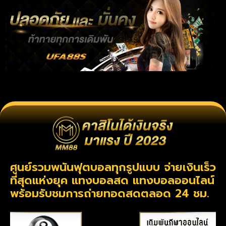
ศูนย์รวมพนันฟุตบอลทุกรูปแบบ จ่ายเงินเร็ว
ที่สุดแห่งยุค แทงบอลสด แทงบอลออนไลน์
พร้อมรับชมการถ่ายทอดสดตลอด 24 ชม.