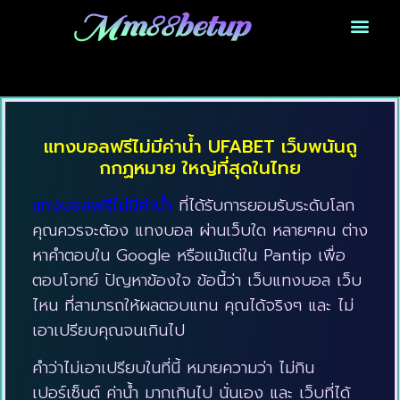
Mm88betup
แทงบอลฟรีไม่มีค่าน้ำ UFABET เว็บพนันถู
กกฏหมาย ใหญ่ที่สุดในไทย
แทงบอลฟรีไม่มีค่าน้ำ
ที่ได้รับการยอมรับระดับโลก
คุณควรจะต้อง แทงบอล ผ่านเว็บใด หลายๆคน ต่าง
หาคำตอบใน Google หรือแม้แต่ใน Pantip เพื่อ
ตอบโจทย์ ปัญหาข้องใจ ข้อนี้ว่า เว็บแทงบอล เว็บ
ไหน ที่สามารถให้ผลตอบแทน คุณได้จริงๆ และ ไม่
เอาเปรียบคุณจนเกินไป
คำว่าไม่เอาเปรียบในที่นี้ หมายความว่า ไม่กิน
เปอร์เซ็นต์ ค่าน้ำ มากเกินไป นั่นเอง และ เว็บที่ได้