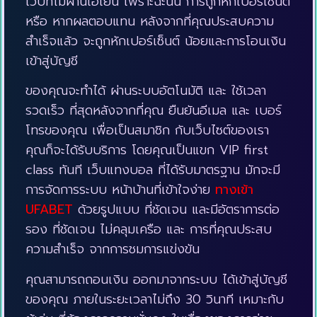
เว็บที่ไม่ผ่านเอเย่น เพราะฉะนั้น การถูกหักเปอร์เซ็นต์
หรือ หากผลตอบแทน หลังจากที่คุณประสบความ
สำเร็จแล้ว จะถูกหักเปอร์เซ็นต์ น้อยและการโอนเงิน
เข้าสู่บัญชี
ของคุณจะทำได้ ผ่านระบบอัตโนมัติ และ ใช้เวลา
รวดเร็ว ที่สุดหลังจากที่คุณ ยืนยันอีเมล และ เบอร์
โทรของคุณ เพื่อเป็นสมาชิก กับเว็บไซต์ของเรา
คุณก็จะได้รับบริการ โดยคุณเป็นแขก VIP first
class ทันที เว็บแทงบอล ที่ได้รับมาตรฐาน มักจะมี
การจัดการระบบ หน้าบ้านที่เข้าใจง่าย
ทางเข้า
UFABET
ด้วยรูปแบบ ที่ชัดเจน และมีอัตราการต่อ
รอง ที่ชัดเจน ไม่คลุมเครือ และ การที่คุณประสบ
ความสำเร็จ จากการชมการแข่งขัน
คุณสามารถถอนเงิน ออกมาจากระบบ ได้เข้าสู่บัญชี
ของคุณ ภายในระยะเวลาไม่ถึง 30 วินาที เหมาะกับ