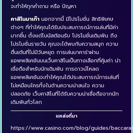
จะทำให้ทุกคำถาม หรือ ปัญหา
คาสิโนมาเก๊า
นอกจากนี้ มีโปรโมชั่น สิทธิพิเศษ
ต่างๆ ที่ทำให้คุณได้รับประสบการณ์การเล่นที่มีค่า
มากขึ้น ตั้งแต่โบนัสต้อนรับ โปรโมชั่นเดิมพัน ถึง
โปรโมชั่นรายวัน คุณจะได้พบกับความสนุก ความ
ตื่นเต้นที่ไม่มีวันหยุด การเล่นบาคาร่าผ่าน
แอพพลิเคชันบนเว็บคาสิโนเป็นทางเลือกที่คุ้มค่า น่า
เชื่อถือสำหรับนักเดิมพัน การดาวน์โหลด
แอพพลิเคชันจะทำให้คุณได้ประสบการณ์การเล่นที่
ไม่เหมือนใครทั้งในด้านความน่าสนใจ ความ
ปลอดภัย เว็บคาสิโนที่ได้รับความน่าเชื่อถือจากนัก
เดิมพันทั่วโลก
แหล่งที่มา
https://www.casino.com/blog/guides/baccarat