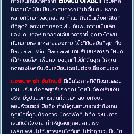
การเล่นเกมบาคาร่าที่
เว็บพนัน UFABET
เว็บคาสิ
โนออนไลน์นับเป็นประสบการณ์ที่น่าตื่นเต้น หลาก
หลายที่มีความสนุกสนาน ทำไม ถึงเป็นเว็บคาสิโนที่
ดีที่สุด? ลองมาทดลองเล่น ค้นพบความเป็นเลิศ
ของ กันเถอะ! ทดลองเล่นบาคาร่าที่ คุณจะได้พบ
กับความหลากหลายของเกม โต๊ะที่ทันสมัยที่สุด ทั้ง
Baccarat Mini Baccarat เกมส์แบบหลายๆ โหมด
ที่ให้คุณเลือกเพื่อความสนุกที่ไม่มีที่สิ้นสุด ให้คุณ
ทดลองโชคกับเงินเสมือนโดยไม่ต้องเสี่ยงตนเอง
แอพบาคาร่า อันไหนดี
นี้เป็นโอกาสที่ดีที่จะทดสอบ
เกม ปรับแต่งกลยุทธ์ของคุณ โดยไม่ต้องเสียเงิน
จริง มีรูปแบบการเล่นที่สะดวกสบายทั้งบน
คอมพิวเตอร์ มือถือ ทำให้คุณสามารถเข้าถึงเกม
ทุกเมื่อที่คุณต้องการ มีกราฟิกที่น่าทึ่ง ระบบการ
เล่นที่เข้าใจง่าย ทำให้ผู้เล่นทุกคนสามารถ
เพลิดเพลินไปกับการเล่นได้ทันที ไม่ว่าคุณจะเป็นนัก