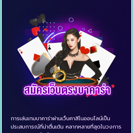
การเล่นเกมบาคาร่าผ่านเว็บคาสิโนออนไลน์เป็น
ประสบการณ์ที่น่าตื่นเต้น หลากหลายที่สุดในวงการ