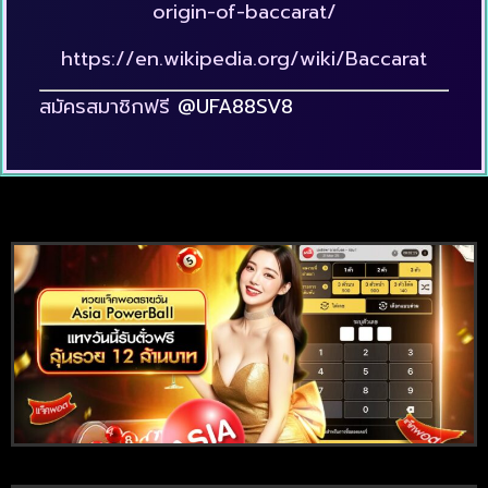
origin-of-baccarat/
https://en.wikipedia.org/wiki/Baccarat
สมัครสมาชิกฟรี
@UFA88SV8