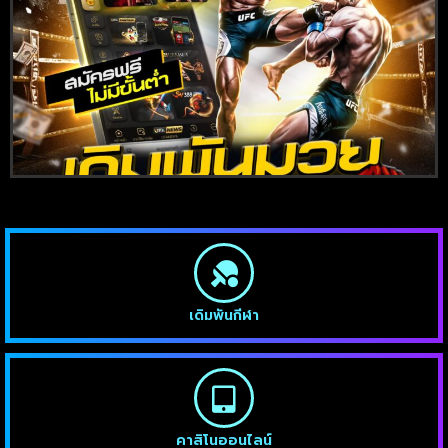
เดิมพันกีฬา
คาสิโนออนไลน์